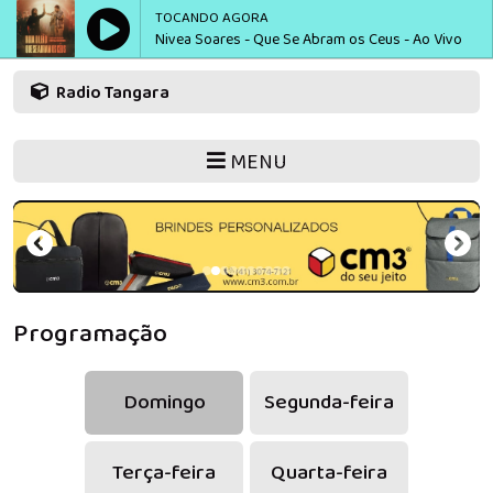
TOCANDO AGORA
Nivea Soares - Que Se Abram os Ceus - Ao Vivo
Radio Tangara
MENU
Programação
Domingo
Segunda-feira
Terça-feira
Quarta-feira